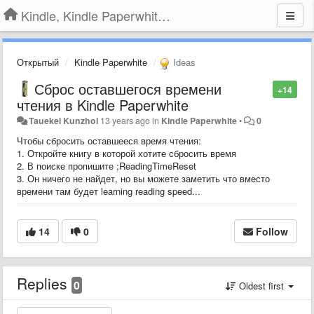
Kindle, Kindle Paperwhite, Kindle Voyage
Открытый
Kindle Paperwhite
Ideas
Сброс оставшегося времени
+14
чтения в Kindle Paperwhite
Tauekel Kunzhol
13 years ago
in
Kindle Paperwhite
•
0
Чтобы сбросить оставшееся время чтения:
1. Откройте книгу в которой хотите сбросить время
2. В поиске пропишите ;ReadingTimeReset
3. Он ничего не найдет, но вы можете заметить что вместо
времени там будет learning reading speed...
14
0
Follow
Replies
0
Oldest first