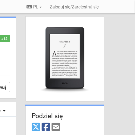
PL
Zaloguj się/Zarejestruj się
+14
wuj
ch
Podziel się