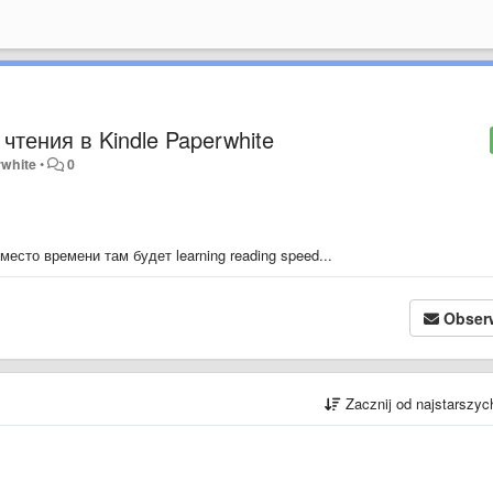
тения в Kindle Paperwhite
rwhite
•
0
место времени там будет learning reading speed...
Obser
Zacznij od najstarszy