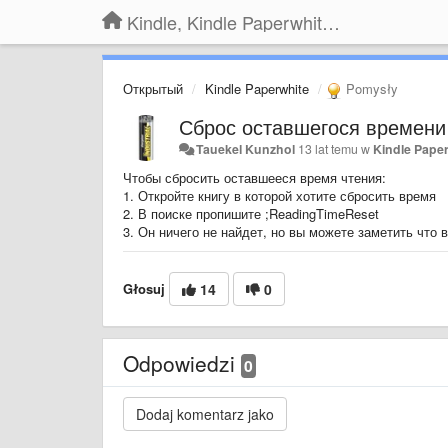
Kindle, Kindle Paperwhite, Kindle Voyage
Открытый
Kindle Paperwhite
Pomysły
Сброс оставшегося времени ч
Tauekel Kunzhol
13 lat temu
w
Kindle Pape
Чтобы сбросить оставшееся время чтения:
1. Откройте книгу в которой хотите сбросить время
2. В поиске пропишите ;ReadingTimeReset
3. Он ничего не найдет, но вы можете заметить что в
Głosuj
14
0
Odpowiedzi
0