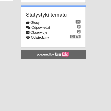
Statystyki tematu
14
Głosy
0
Odpowiedzi
2
Obserwuje
13 378
Odwiedziny