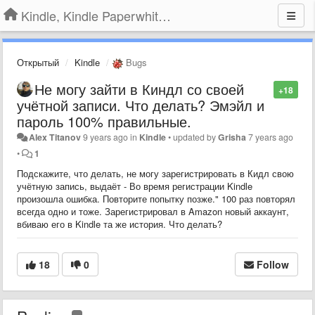
Kindle, Kindle Paperwhite, Kindle Voyage
Открытый
Kindle
Bugs
Не могу зайти в Киндл со своей
+18
учётной записи. Что делать? Эмэйл и
пароль 100% правильные.
Alex Titanov
9 years ago
in
Kindle
•
updated by
Grisha
7 years ago
•
1
Подскажите, что делать, не могу зарегистрировать в Кидл свою
учётную запись, выдаёт - Во время регистрации Kindle
произошла ошибка. Повторите попытку позже." 100 раз повторял
всегда одно и тоже. Зарегистрировал в Amazon новый аккаунт,
вбиваю его в Kindle та же история. Что делать?
18
0
Follow