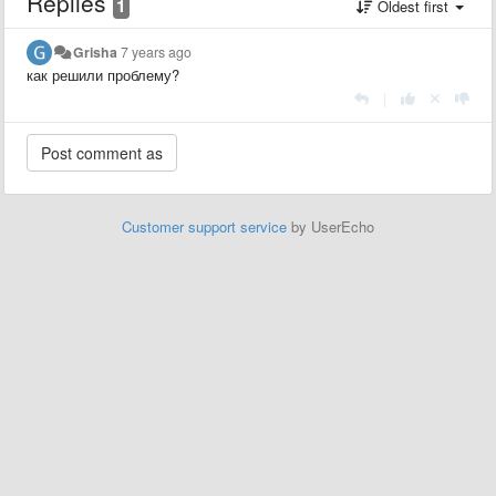
Replies
1
Oldest first
Grisha
7 years ago
как решили проблему?
|
Customer support service
by UserEcho