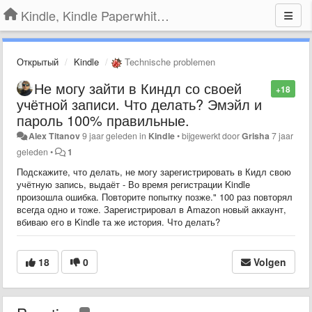
Kindle, Kindle Paperwhite, Kindle Voyage
Открытый
Kindle
Technische problemen
Не могу зайти в Киндл со своей
+18
учётной записи. Что делать? Эмэйл и
пароль 100% правильные.
Alex Titanov
9 jaar geleden
in
Kindle
•
bijgewerkt door
Grisha
7 jaar
geleden
•
1
Подскажите, что делать, не могу зарегистрировать в Кидл свою
учётную запись, выдаёт - Во время регистрации Kindle
произошла ошибка. Повторите попытку позже." 100 раз повторял
всегда одно и тоже. Зарегистрировал в Amazon новый аккаунт,
вбиваю его в Kindle та же история. Что делать?
18
0
Volgen