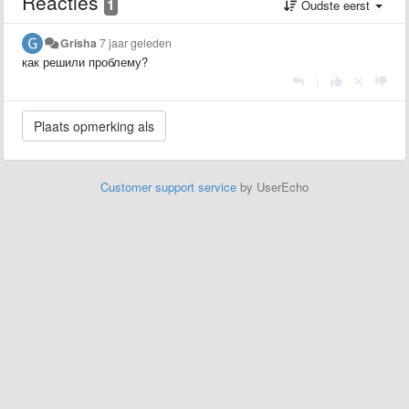
Reacties
1
Oudste eerst
Grisha
7 jaar geleden
как решили проблему?
|
Customer support service
by UserEcho