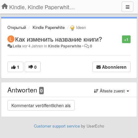
Kindle, Kindle Paperwhite, Kindle Voyage
Открытый
Kindle Paperwhite
Ideen
Как изменить название книги?
+1
Leila
vor 4 Jahren
in
Kindle Paperwhite
•
0
1
0
Abonnieren
Antworten
0
Älteste zuerst
Customer support service
by UserEcho