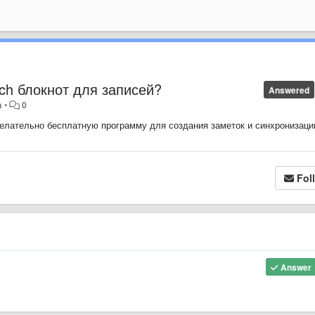
uch блокнот для записей?
Answered
h
•
0
желательно бесплатную программу для создания заметок и синхронизаци
Fol
Answer