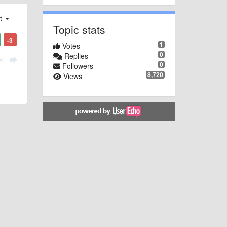
st
Topic stats
-3
1
Votes
0
Replies
0
Followers
8,720
Views