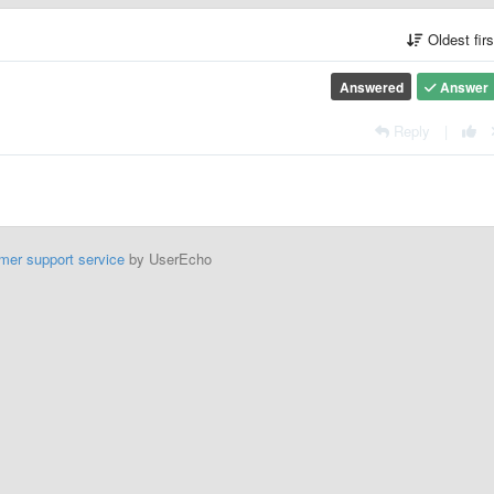
Oldest fir
Answered
Answer
Reply
|
mer support service
by UserEcho