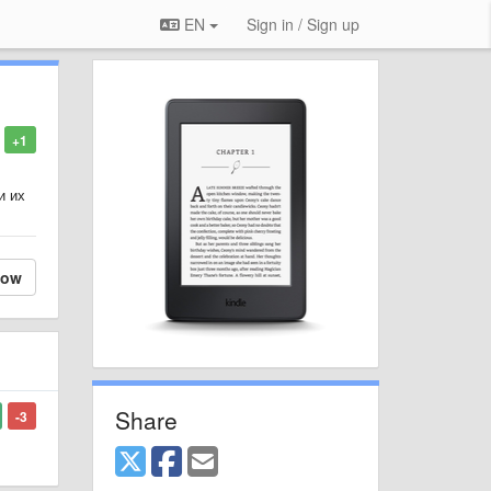
EN
Sign in / Sign up
+1
и их
low
Share
-3