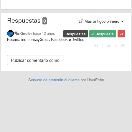
Respuestas
0
Más antiguo primero
Kindler
hace 13 años
Respuestas
Respuesta
-3
Бесплатно пользуйтесь Facebook и Twitter.
|
Servicio de atención al cliente
por UserEcho