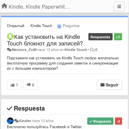
Kindle, Kindle Paperwhite, Kindle Voyage
Открытый
Kindle Touch
Preguntas
Как установить на Kindle
Respuestas
+1
Touch блокнот для записей?
Menzura_Zolili
hace 13 años
en
Kindle Touch
•
0
Подскажите как установить на Kindle Touch любую желательно
бесплатную программу для создания заметок и синхронизации
их с большим компьютером?
1
0
Seguir
Respuesta
Kindler
hace 13 años
Respuesta
-3
Бесплатно пользуйтесь Facebook и Twitter.