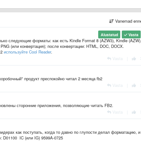
Vanemad enn
Alustatud
Vasta
ько следующие форматы: как есть Kindle Format 8 (AZW3), Kindle (AZW)
 PNG (или конвертация); после конвертации: HTML, DOC, DOCX.
B2
используйте Cool Reader
.
Vasta
|
коробочный" продукт преспокойно читал 2 месяца fb2
Vasta
|
ановлены сторонние приложения, позволяющие читать FB2.
Vasta
|
идерах как поступать, когда то давно по глупости делал форматацию, и
: D01100 IC (или IG) 9599A-0725