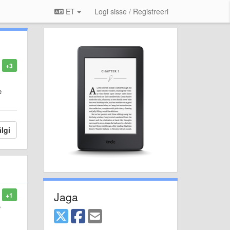
ET
Logi sisse / Registreeri
+3
е
lgi
Jaga
+1
,