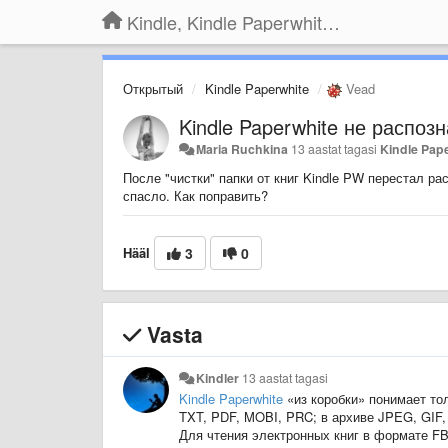
Kindle, Kindle Paperwhite, Kindle Voyage
Открытый
Kindle Paperwhite
Vead
Kindle Paperwhite не распо
Maria Ruchkina
13 aastat tagasi
Kindle Pap
После "чистки" папки от книг Kindle PW перестал ра
спасло. Как поправить?
Hääl
3
0
Vasta
Kindler
13 aastat tagasi
Kindle Paperwhite
«из коробки» понимает тол
TXT, PDF, MOBI, PRC; в архиве JPEG, GIF,
Для чтения электронных книг в формате F