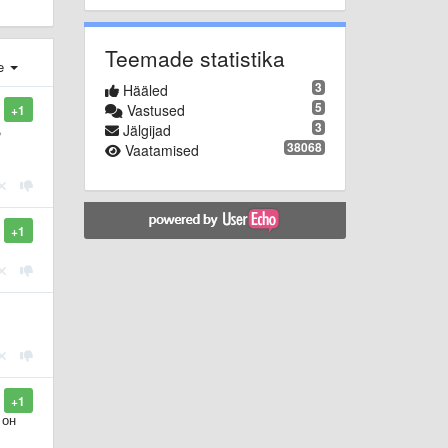
Teemade statistika
e
3
Hääled
5
Vastused
+1
3
,
Jälgijad
38068
Vaatamised
+1
+1
 он