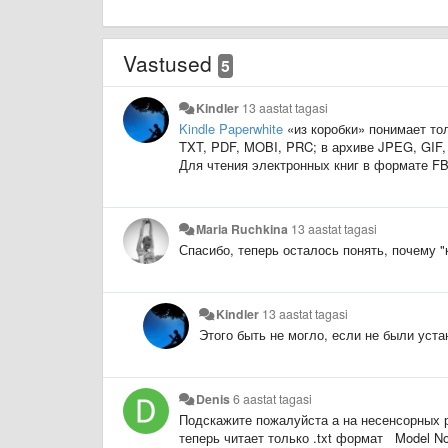
Vastused
5
Kindler
13 aastat tagasi
Kindle Paperwhite
«из коробки» понимает тол
TXT, PDF, MOBI, PRC; в архиве JPEG, GIF,
Для чтения электронных книг в формате F
Maria Ruchkina
13 aastat tagasi
Спасибо, теперь осталось понять, почему "
Kindler
13 aastat tagasi
Этого быть не могло, если не были уст
Denis
6 aastat tagasi
Подскажите пожалуйста а на несенсорных р
теперь читает только .txt формат Model No