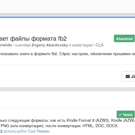
знает файлы формата fb2
Alustatud
erwhite
•
uuendaja
Evgeny Abardovsky
4 aastat tagasi
•
5
спознавать книги в формате fb2. Сброс настроек, обновление прошивки н
Jä
Vasta
ько следующие форматы: как есть Kindle Format 8 (AZW3), Kindle (AZW)
 PNG (или конвертация); после конвертации: HTML, DOC, DOCX.
B2
используйте Cool Reader
.