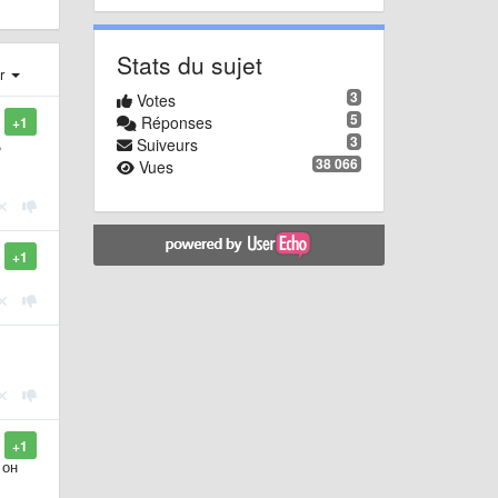
Stats du sujet
er
3
Votes
5
Réponses
+1
3
,
Suiveurs
38 066
Vues
+1
+1
 он