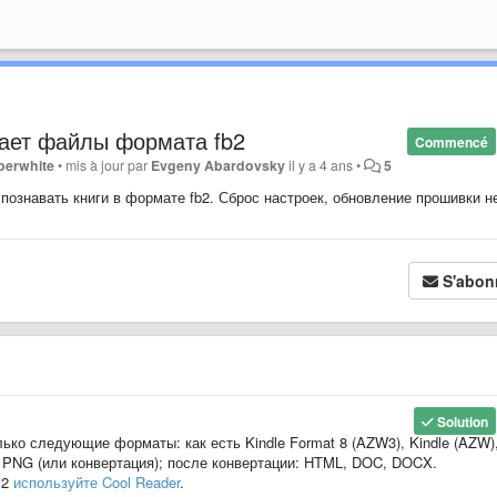
знает файлы формата fb2
Commencé
perwhite
•
mis à jour par
Evgeny Abardovsky
il y a 4 ans
•
5
спознавать книги в формате fb2. Сброс настроек, обновление прошивки н
S'abon
Solution
ько следующие форматы: как есть Kindle Format 8 (AZW3), Kindle (AZW)
 PNG (или конвертация); после конвертации: HTML, DOC, DOCX.
B2
используйте Cool Reader
.