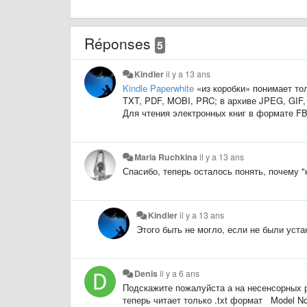
Réponses
5
Kindler
il y a 13 ans
Kindle Paperwhite
«из коробки» понимает тол
TXT, PDF, MOBI, PRC; в архиве JPEG, GIF,
Для чтения электронных книг в формате F
Maria Ruchkina
il y a 13 ans
Спасибо, теперь осталось понять, почему "
Kindler
il y a 13 ans
Этого быть не могло, если не были уст
Denis
il y a 6 ans
Подскажите пожалуйста а на несенсорных р
теперь читает только .txt формат Model No