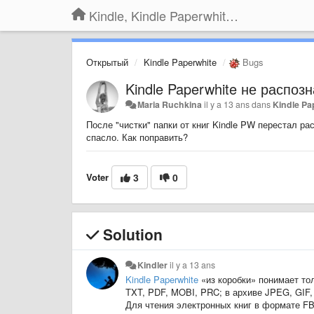
Kindle, Kindle Paperwhite, Kindle Voyage
Открытый
Kindle Paperwhite
Bugs
Kindle Paperwhite не распо
Maria Ruchkina
il y a 13 ans
dans
Kindle Pa
После "чистки" папки от книг Kindle PW перестал ра
спасло. Как поправить?
Voter
3
0
Solution
Kindler
il y a 13 ans
Kindle Paperwhite
«из коробки» понимает тол
TXT, PDF, MOBI, PRC; в архиве JPEG, GIF,
Для чтения электронных книг в формате F