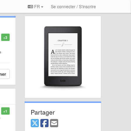
FR
Se connecter / S'inscrire
+3
е
ner
Partager
+1
,