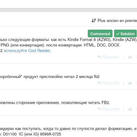
Plus ancien en premi
Commencé
Solution
ько следующие форматы: как есть Kindle Format 8 (AZW3), Kindle (AZW)
 PNG (или конвертация); после конвертации: HTML, DOC, DOCX.
B2
используйте Cool Reader
.
Répondre
|
коробочный" продукт преспокойно читал 2 месяца fb2
Répondre
|
ановлены сторонние приложения, позволяющие читать FB2.
Répondre
|
идерах как поступать, когда то давно по глупости делал форматацию, и
: D01100 IC (или IG) 9599A-0725