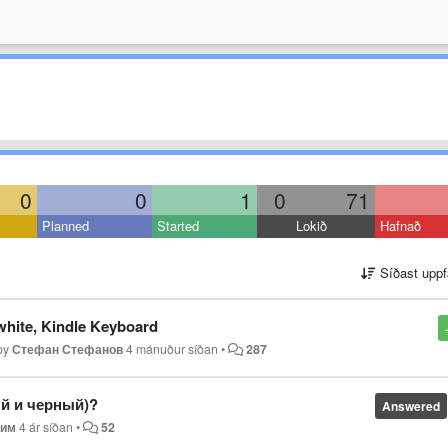
0
0
1
0
71
Planned
Started
Lokið
Hafnað
Síðast uppf
hite, Kindle Keyboard
by
Стефан Стефанов
4 mánuður síðan
•
287
ый и черный)?
Answered
дим
4 ár síðan
•
52