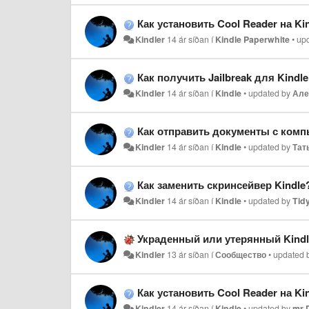
Как установить Cool Reader на Ki
Kindler
14 ár síðan
í
Kindle Paperwhite
•
up
Как получить Jailbreak для Kindl
Kindler
14 ár síðan
í
Kindle
•
updated by
Але
Как отправить документы с комп
Kindler
14 ár síðan
í
Kindle
•
updated by
Тат
Как заменить скринсейвер Kindle
Kindler
14 ár síðan
í
Kindle
•
updated by
Tid
Украденный или утерянный Kindl
Kindler
13 ár síðan
í
Сообщество
•
updated 
Как установить Cool Reader на Ki
Kindler
14 ár síðan
í
Kindle
•
updated by
mr 