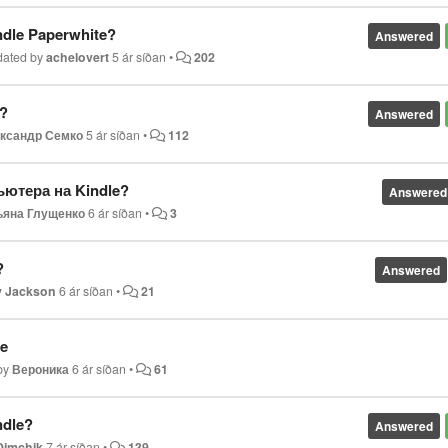
ndle Paperwhite?
Answered
dated by
achelovert
5 ár síðan
•
202
e?
Answered
ксандр Семко
5 ár síðan
•
112
ьютера на Kindle?
Answered
ьяна Глущенко
6 ár síðan
•
3
?
Answered
y Jackson
6 ár síðan
•
21
e
by
Вероника
6 ár síðan
•
61
ndle?
Answered
Dimchik
7 ár síðan
•
139