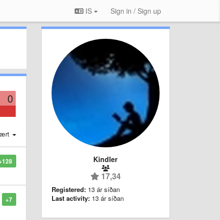
IS
Sign in / Sign up
0
ært
Kindler
+128
17,34
Registered:
13 ár síðan
Last activity:
13 ár síðan
+7