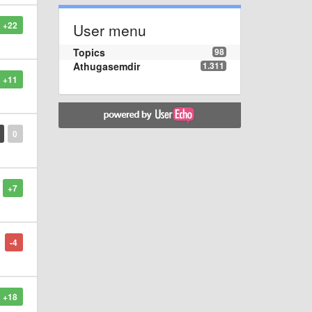
+22
User menu
Topics
98
Athugasemdir
1.311
+11
0
+7
-4
+18