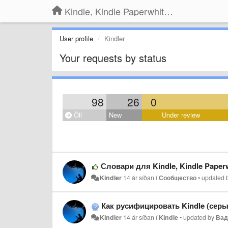
Kindle, Kindle Paperwhite, Kindle Voyage
User profile
Kindler
Your requests by status
98
26
0
Öll
New
Under review
Словари для Kindle, Kindle Paperw
Kindler
14 ár síðan
í
Сообщество
•
updated 
Как русифицировать Kindle (сер
Kindler
14 ár síðan
í
Kindle
•
updated by
Ва