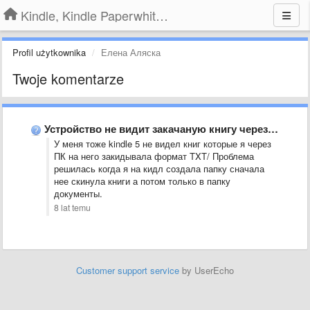
Kindle, Kindle Paperwhite, Kindle Voyage
Profil użytkownika
Елена Аляска
Twoje komentarze
Устройство не видит закачаную книгу через USB.
У меня тоже kindle 5 не видел книг которые я через
ПК на него закидывала формат TXT/ Проблема
решилась когда я на кидл создала папку сначала
нее скинула книги а потом только в папку
документы.
8 lat temu
Customer support service
by UserEcho