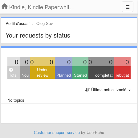
Kindle, Kindle Paperwhite, Kindle Voyage
Perfil d'usuari
Oleg Suv
Your requests by status
0
0
0
0
0
0
0
0
0
Under
Tots
Nou
review
Planned
Started
completat
rebutjat
Última actualització
No topics
Customer support service
by UserEcho