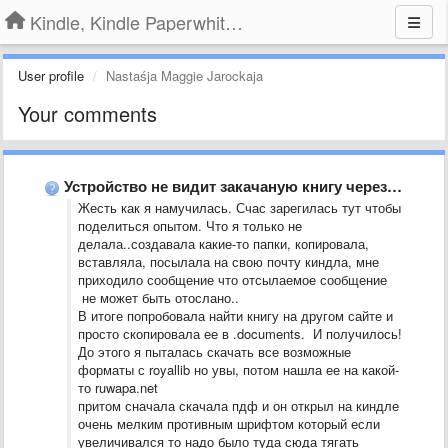
Kindle, Kindle Paperwhite, Kindle Voyage
User profile
Nastaśja Maggie Jarockaja
Your comments
Устройство не видит закачаную книгу через USB.
Жесть как я намучилась. Счас зарегилась тут чтобы
поделиться опытом. Что я только не
делала..создавала какие-то папки, копировала,
вставляла, посылала на свою почту киндла, мне
приходило сообщение что отсылаемое сообщение
не может быть отослано..
В итоге попробовала найти книгу на другом сайте и
просто скопировала ее в .documents. И получилось!
До этого я пыталась скачать все возможные
форматы с royallib но увы, потом нашла ее на какой-
то ruwapa.net
притом сначала скачала пдф и он открыл на киндле
очень мелким противным шрифтом который если
увеличивался то надо было туда сюда тягать