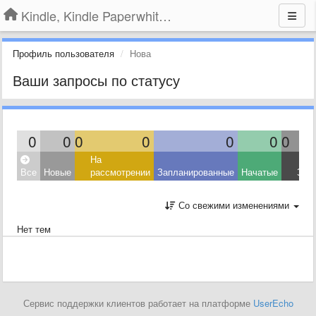
Kindle, Kindle Paperwhite, Kindle Voyage
Профиль пользователя
Нова
Ваши запросы по статусу
0
0
0
0
0
0
0
На
Все
Новые
рассмотрении
Запланированные
Начатые
Зав
Со свежими изменениями
Нет тем
Сервис поддержки клиентов работает на платформе
UserEcho