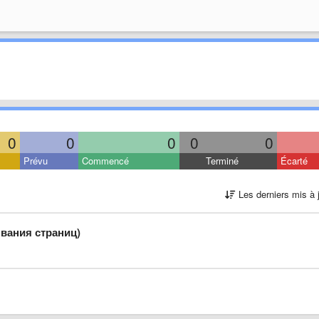
0
0
0
0
0
Prévu
Commencé
Terminé
Écarté
Les derniers mis à 
ывания страниц)