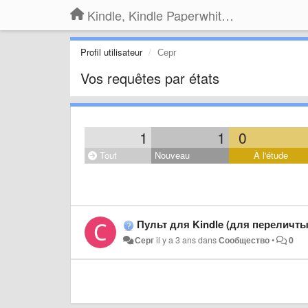
Kindle, Kindle Paperwhite, Kindle Voyage
Profil utilisateur
Серг
Vos requêtes par états
1
1
0
Tout
Nouveau
À l'étude
Пульт для Kindle (для переличт
Серг
il y a 3 ans
dans
Сообщество
•
0