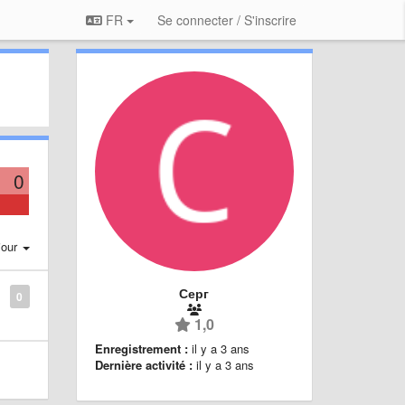
FR
Se connecter / S'inscrire
0
jour
Серг
0
1,0
Enregistrement :
il y a 3 ans
Dernière activité :
il y a 3 ans