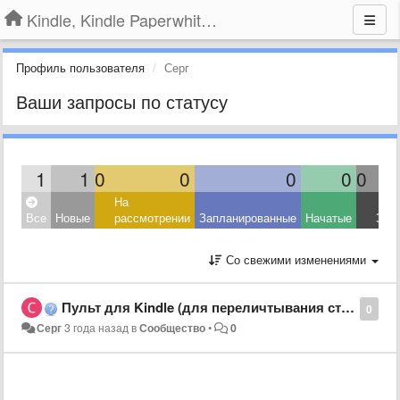
Kindle, Kindle Paperwhite, Kindle Voyage
Профиль пользователя
Серг
Ваши запросы по статусу
1
1
0
0
0
0
0
На
Все
Новые
рассмотрении
Запланированные
Начатые
Зав
Со свежими изменениями
Пульт для Kindle (для переличтывания страниц)
0
Серг
3 года назад
в
Сообщество
•
0