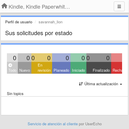
Kindle, Kindle Paperwhite, Kindle Voyage
Perfil de usuario
savannah_lion
Sus solicitudes por estado
0
0
0
0
0
0
0
0
En
Todo
Nuevo
revisión
Planeado
Iniciado
Finalizado
Rechaza
Última actualización
Sin topics
Servicio de atención al cliente
por UserEcho