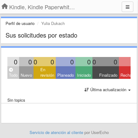
Kindle, Kindle Paperwhite, Kindle Voyage
Perfil de usuario
Yulia Dukach
Sus solicitudes por estado
0
0
0
0
0
0
0
0
En
Todo
Nuevo
revisión
Planeado
Iniciado
Finalizado
Rechaza
Última actualización
Sin topics
Servicio de atención al cliente
por UserEcho