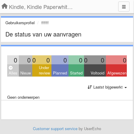
Kindle, Kindle Paperwhite, Kindle Voyage
Gebruikersprofiel
fffffff
De status van uw aanvragen
0
0
0
0
0
0
0
0
0
Under
Alles
Nieuw
review
Planned
Started
Voltooid
Afgewezen
Laatst bijgewerkt
Geen onderwerpen
Customer support service
by UserEcho