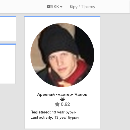
KK
Кіру / Tiркелу
Арсений -мастер- Чалов
0.62
Registered:
13 year бұрын
Last activity:
13 year бұрын