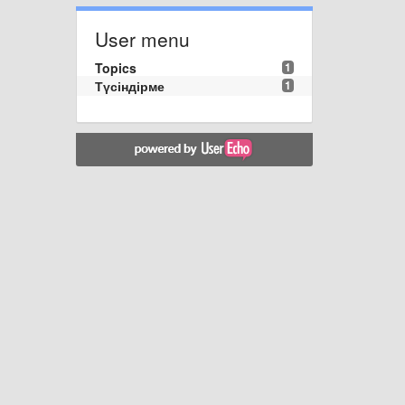
User menu
Topics
1
Түсіндірме
1