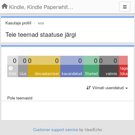
Kindle, Kindle Paperwhite, Kindle Voyage
Kasutaja profiil
eos
Teie teemad staatuse järgi
0
0
0
0
0
0
0
0
0
tagasi
Kõik
Uus
ülevaatamisel
kavandatud
Started
valmis
lükatud
Viimati uuendatud
Pole teemasid
Customer support service
by UserEcho