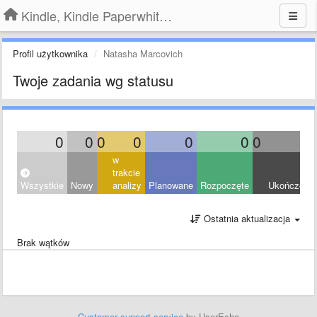
Kindle, Kindle Paperwhite, Kindle Voyage
Profil użytkownika
Natasha Marcovich
Twoje zadania wg statusu
0
0
0
0
0
0
0
0
w
trakcie
Wszystkie
Nowy
analizy
Planowane
Rozpoczęte
Ukończony
Ostatnia aktualizacja
Brak wątków
Customer support service
by UserEcho