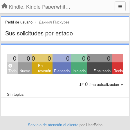
Kindle, Kindle Paperwhite, Kindle Voyage
Perfil de usuario
Даниил Пискурёв
Sus solicitudes por estado
0
0
0
0
0
0
0
0
En
Todo
Nuevo
revisión
Planeado
Iniciado
Finalizado
Rechaza
Última actualización
Sin topics
Servicio de atención al cliente
por UserEcho