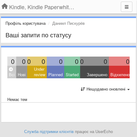
Kindle, Kindle Paperwhite, Kindle Voyage
Профіль користувача
Даниил Пискурёв
Ваші запити по статусу
0
0
0
0
0
0
0
0
0
Under
Всі
Нові
review
Planned
Started
Завершено
Відхилено
Нещодавно оновлені
Немає тем
Служба підтримки клієнтів
працює на UserEcho