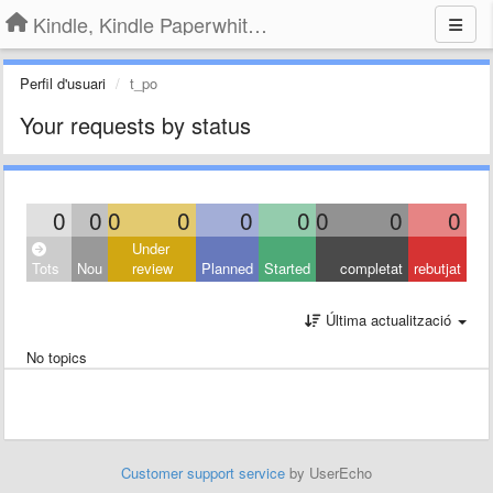
Kindle, Kindle Paperwhite, Kindle Voyage
Perfil d'usuari
t_po
Your requests by status
0
0
0
0
0
0
0
0
0
Under
Tots
Nou
review
Planned
Started
completat
rebutjat
Última actualització
No topics
Customer support service
by UserEcho