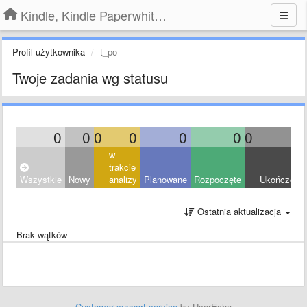
Kindle, Kindle Paperwhite, Kindle Voyage
Profil użytkownika
t_po
Twoje zadania wg statusu
0
0
0
0
0
0
0
0
w
trakcie
Wszystkie
Nowy
analizy
Planowane
Rozpoczęte
Ukończony
Ostatnia aktualizacja
Brak wątków
Customer support service
by UserEcho