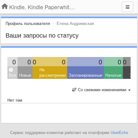
Kindle, Kindle Paperwhite, Kindle Voyage
Профиль пользователя
Елена Андриевская
Ваши запросы по статусу
0
0
0
0
0
0
0
На
Все
Новые
рассмотрении
Запланированные
Начатые
Зав
Со свежими изменениями
Нет тем
Сервис поддержки клиентов работает на платформе
UserEcho