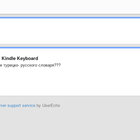
, Kindle Keyboard
е турецко- русского словаря???
mer support service
by UserEcho