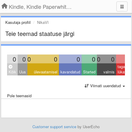
Kindle, Kindle Paperwhite, Kindle Voyage
Kasutaja profiil
NikaVI
Teie teemad staatuse järgi
0
0
0
0
0
0
0
0
0
tagasi
Kõik
Uus
ülevaatamisel
kavandatud
Started
valmis
lükatud
Viimati uuendatud
Pole teemasid
Customer support service
by UserEcho