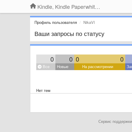
Kindle, Kindle Paperwhite, Kindle Voyage
Профиль пользователя
NikaVI
Ваши запросы по статусу
0
0
0
0
Все
Новые
На рассмотрении
За
Нет тем
Сервис поддержки