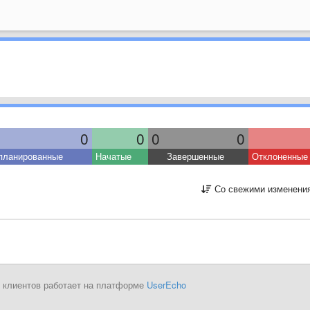
0
0
0
0
планированные
Начатые
Завершенные
Отклоненные
Со свежими изменени
 клиентов работает на платформе
UserEcho