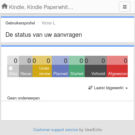
Kindle, Kindle Paperwhite, Kindle Voyage
Gebruikersprofiel
Victor L
De status van uw aanvragen
0
0
0
0
0
0
0
0
0
Under
Alles
Nieuw
review
Planned
Started
Voltooid
Afgewezen
Laatst bijgewerkt
Geen onderwerpen
Customer support service
by UserEcho