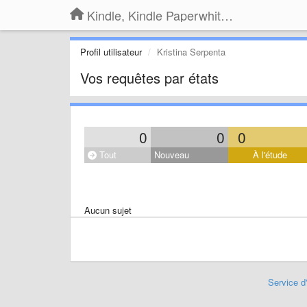
Kindle, Kindle Paperwhite, Kindle Voyage
Profil utilisateur
Kristina Serpenta
Vos requêtes par états
0
0
0
Tout
Nouveau
À l'étude
Aucun sujet
Service d