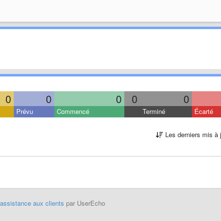
0
0
0
0
0
Prévu
Commencé
Terminé
Écarté
Les derniers mis à 
'assistance aux clients
par UserEcho