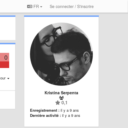
FR
Se connecter / S'inscrire
0
jour
Kristina Serpenta
0,1
Enregistrement :
il y a 9 ans
Dernière activité :
il y a 9 ans