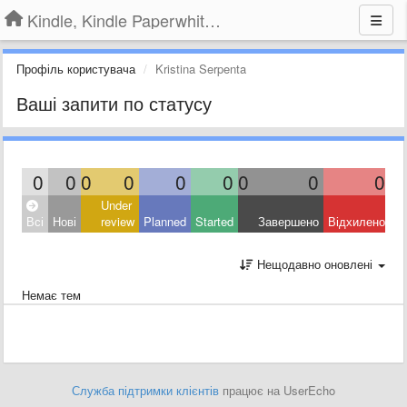
Kindle, Kindle Paperwhite, Kindle Voyage
Профіль користувача
Kristina Serpenta
Ваші запити по статусу
0
0
0
0
0
0
0
0
0
Under
Всі
Нові
review
Planned
Started
Завершено
Відхилено
Нещодавно оновлені
Немає тем
Служба підтримки клієнтів
працює на UserEcho