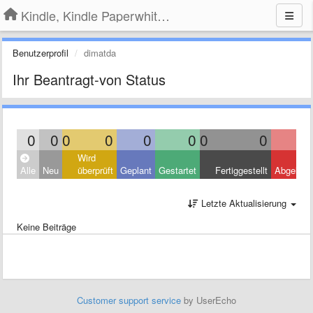
Kindle, Kindle Paperwhite, Kindle Voyage
Benutzerprofil
dimatda
Ihr Beantragt-von Status
0
0
0
0
0
0
0
0
Wird
Alle
Neu
überprüft
Geplant
Gestartet
Fertiggestellt
Abgelehn
Letzte Aktualisierung
Keine Beiträge
Customer support service
by UserEcho