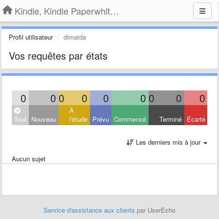
Kindle, Kindle Paperwhite, Kindle Voyage
Profil utilisateur
dimatda
Vos requêtes par états
0
0
0
0
0
0
0
0
0
À
Tout
Nouveau
l'étude
Prévu
Commencé
Terminé
Écarté
Les derniers mis à jour
Aucun sujet
Service d'assistance aux clients
par UserEcho