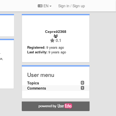
EN
Sign in / Sign up
Сергей2368
0.1
Registered:
9 years ago
Last activity:
9 years ago
т
и,
User menu
Topics
0
Comments
1