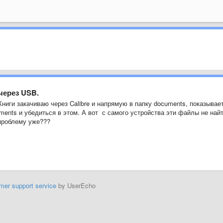
через USB.
Книги закачиваю через Calibre и напрямую в папку documents, показывае
uments и убедиться в этом. А вот с самого устройства эти файлы не найт
у проблему уже???
mer support service
by UserEcho