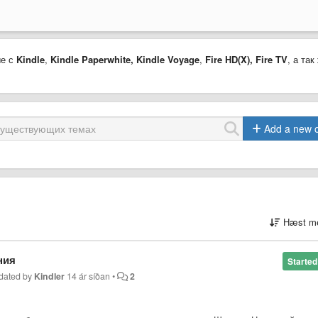
ые с
Kindle
,
Kindle Paperwhite,
Kindle Voyage
,
Fire HD(X)
,
Fire TV
, а так
Add a new 
Hæst me
ния
Started
dated by
Kindler
14 ár síðan
•
2