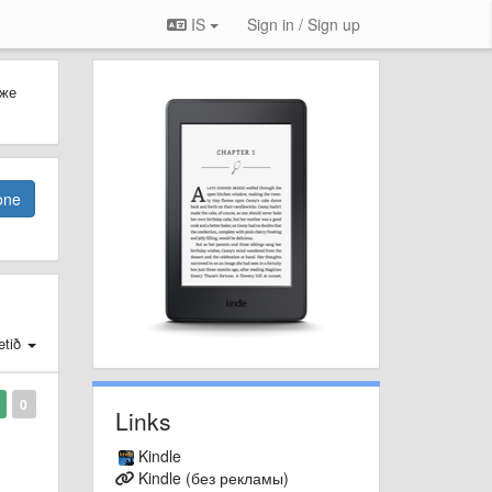
IS
Sign in / Sign up
 же
one
tið
0
Links
Kindle
Kindle (без рекламы)