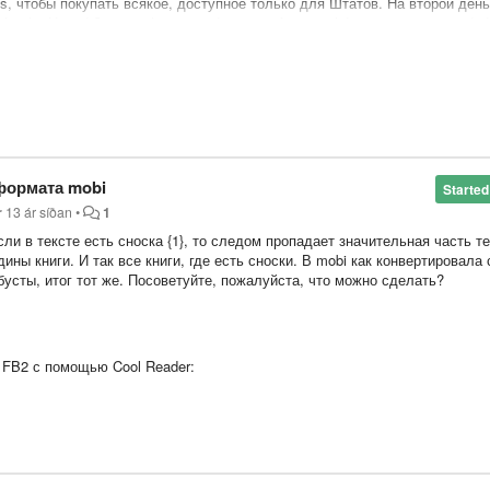
s, чтобы покупать всякое, доступное только для Штатов. На второй день
for the United States, please send a copy of your valid government-issued id
ous 90 days to our secure fax line".
ак выкрутиться?
 формата mobi
Started
r
13 ár síðan
•
1
сли в тексте есть сноска {1}, то следом пропадает значительная часть т
дины книги. И так все книги, где есть сноски. В mobi как конвертировала 
усты, итог тот же. Посоветуйте, пожалуйста, что можно сделать?
 FB2 с помощью Cool Reader: