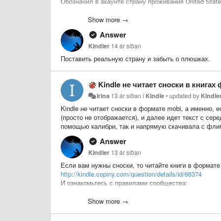
Обозначил в акаунте страну проживания United State
пришло письмо "To continue purchasing titles available 
card, passport, or a utility bill received within the previ
Show more →
Answer
Кто-нибудь сталкивался с этим? Какие есть идеи, к
Kindler
14 ár síðan
Поставить реальную страну и забыть о плюшках.
Kindle не читает сноски в книгах
Irina
13 ár síðan
í
Kindle
•
updated by
Kindle
Kindle не читает сноски в формате mobi, а именно, е
(просто не отображается), и далее идет текст с сере
помощью калибри, так и напрямую скачивала с флиб
Answer
Kindler
13 ár síðan
Если вам нужны сноски, то читайте книги в формате
http://kindle.copiny.com/question/details/id/66374
И ознакомьтесь с правилами сообщества:
http://kindle.copiny.com/idea/details/id/55975
Show more →