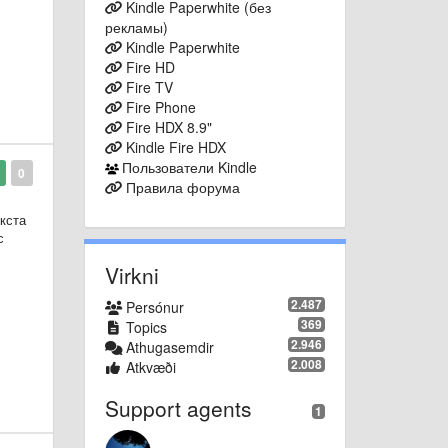
Kindle Paperwhite (без
entity
рекламы)
Kindle Paperwhite
Fire HD
Fire TV
Fire Phone
Fire HDX 8.9"
Kindle Fire HDX
Пользователи Kindle
0
Правила форума
екста
с
Virkni
2.487
Persónur
369
Topics
2.946
Athugasemdir
2.008
Atkvæði
Support agents
1