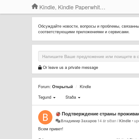
Kindle, Kindle Paperwhite, Kindle Voyage
Обсуждайте новости, вопросы и проблемы, связанн
соответствующими приложениями и сервисами.
Or leave us a private message
Forum:
Открытый
Kindle
Tegund
Staða
Подтверждение страны прожива
Владимир Захаров
14 ár síðan
í
Kindle
•
up
Всем привет!