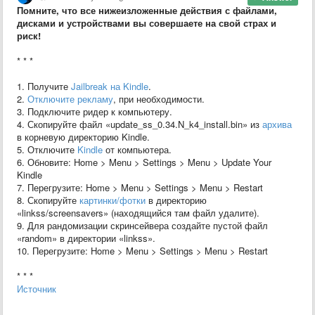
Помните, что все нижеизложенные действия с файлами,
дисками и устройствами вы совершаете на свой страх и
риск!
* * *
1. Получите
Jailbreak на Kindle
.
2.
Отключите рекламу
, при необходимости.
3. Подключите ридер к компьютеру.
4. Скопируйте файл «update_ss_0.34.N_k4_install.bin» из
архива
в корневую директорию Kindle.
5. Отключите
Kindle
от компьютера.
6. Обновите: Home > Menu > Settings > Menu > Update Your
Kindle
7. Перегрузите: Home > Menu > Settings > Menu > Restart
8. Скопируйте
картинки/фотки
в директорию
«linkss/screensavers» (находящийся там файл удалите).
9. Для рандомизации скринсейвера создайте пустой файл
«random» в директории «linkss».
10. Перегрузите: Home > Menu > Settings > Menu > Restart
* * *
Источник