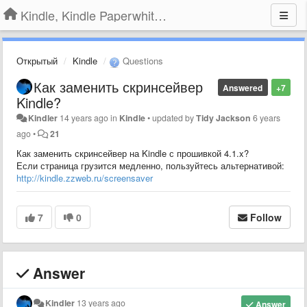
Kindle, Kindle Paperwhite, Kindle Voyage
Открытый
Kindle
Questions
Как заменить скринсейвер
Answered
+7
Kindle?
Kindler
14 years ago
in
Kindle
•
updated by
Tidy Jackson
6 years
ago
•
21
Как заменить скринсейвер на Kindle с прошивкой 4.1.x?
Если страница грузится медленно, пользуйтесь альтернативой:
http://kindle.zzweb.ru/screensaver
7
0
Follow
Answer
Kindler
13 years ago
Answer