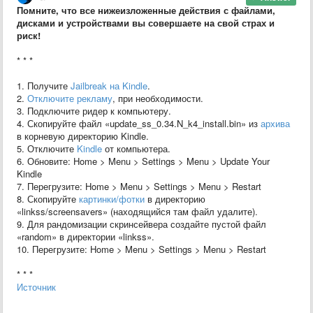
Помните, что все нижеизложенные действия с файлами,
дисками и устройствами вы совершаете на свой страх и
риск!
* * *
1. Получите
Jailbreak на Kindle
.
2.
Отключите рекламу
, при необходимости.
3. Подключите ридер к компьютеру.
4. Скопируйте файл «update_ss_0.34.N_k4_install.bin» из
архива
в корневую директорию Kindle.
5. Отключите
Kindle
от компьютера.
6. Обновите: Home > Menu > Settings > Menu > Update Your
Kindle
7. Перегрузите: Home > Menu > Settings > Menu > Restart
8. Скопируйте
картинки/фотки
в директорию
«linkss/screensavers» (находящийся там файл удалите).
9. Для рандомизации скринсейвера создайте пустой файл
«random» в директории «linkss».
10. Перегрузите: Home > Menu > Settings > Menu > Restart
* * *
Источник