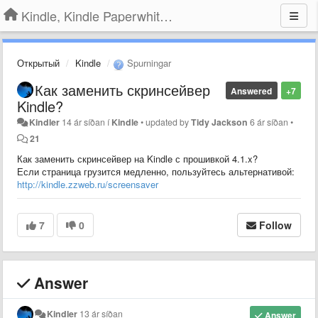
Kindle, Kindle Paperwhite, Kindle Voyage
Открытый
Kindle
Spurningar
Как заменить скринсейвер
Answered
+7
Kindle?
Kindler
14 ár síðan
í
Kindle
•
updated by
Tidy Jackson
6 ár síðan
•
21
Как заменить скринсейвер на Kindle с прошивкой 4.1.x?
Если страница грузится медленно, пользуйтесь альтернативой:
http://kindle.zzweb.ru/screensaver
7
0
Follow
Answer
Kindler
13 ár síðan
Answer