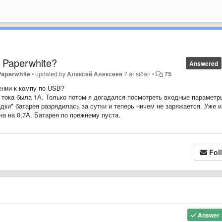
 Paperwhite?
Answered
Paperwhite
•
updated by
Алексей Алексеев
7 ár síðan
•
75
ении к компу по USB?
а тока была 1А. Только потом я догадался посмотреть входные параметр
ядки" батарея разрядилась за сутки и теперь ничем не заряжается. Уже и
на на 0,7А. Батарея по прежнему пуста.
Fol
Answer