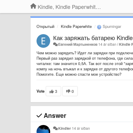
Kindle, Kindle Paperwhite, Kindle Voyage
Открытый
Kindle Paperwhite
Spurningar
Как заряжать батарею Kindle
Евгений Мартыненков
14 ár síðan
í
Kindle 
Чем можно зарядить? Идет ли зарядки при подключ
Первый раз зарядил зарядкой от телефона, где сил
читалке: там значится 0,5А. Так вот после этой "зар
компу на ночь втыкал и к зарядке от другого телефо
Помогите. Еще можно спасти мое устройство?
Vote
3
0
Answer
Kindler
14 ár síðan