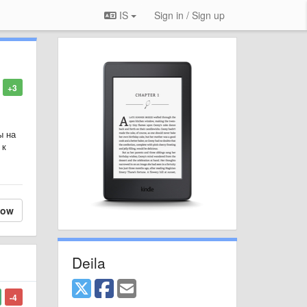
IS
Sign in / Sign up
+3
ы на
 к
low
Deila
-4