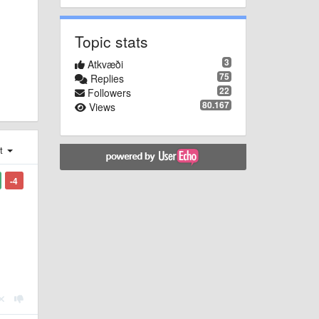
Topic stats
3
Atkvæði
75
Replies
22
Followers
80.167
Views
st
-4