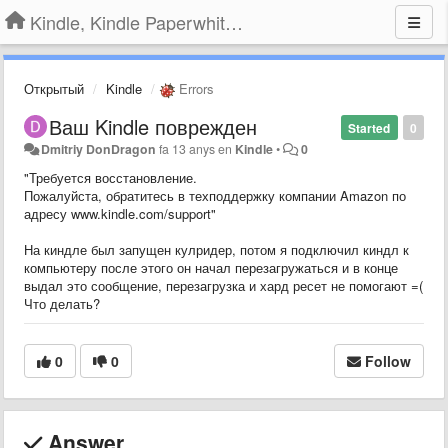
Kindle, Kindle Paperwhite, Kindle Voyage
Открытый
Kindle
Errors
Ваш Kindle поврежден
Started
0
Dmitriy DonDragon
fa 13 anys
en
Kindle
•
0
​"Требуется восстановление.
Пожалуйста, обратитесь в техподдержку компании Amazon по
адресу www.kindle.com/support"
На киндле был запущен кулридер, потом я подключил киндл к
компьютеру после этого он начал перезагружаться и в конце
выдал это сообщение, перезагрузка и хард ресет не помогают =(
Что делать?
0
0
Follow
Answer