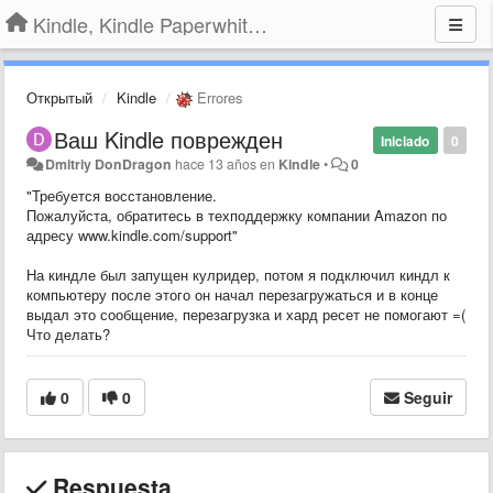
Kindle, Kindle Paperwhite, Kindle Voyage
Открытый
Kindle
Errores
Ваш Kindle поврежден
Iniciado
0
Dmitriy DonDragon
hace 13 años
en
Kindle
•
0
​"Требуется восстановление.
Пожалуйста, обратитесь в техподдержку компании Amazon по
адресу www.kindle.com/support"
На киндле был запущен кулридер, потом я подключил киндл к
компьютеру после этого он начал перезагружаться и в конце
выдал это сообщение, перезагрузка и хард ресет не помогают =(
Что делать?
0
0
Seguir
Respuesta