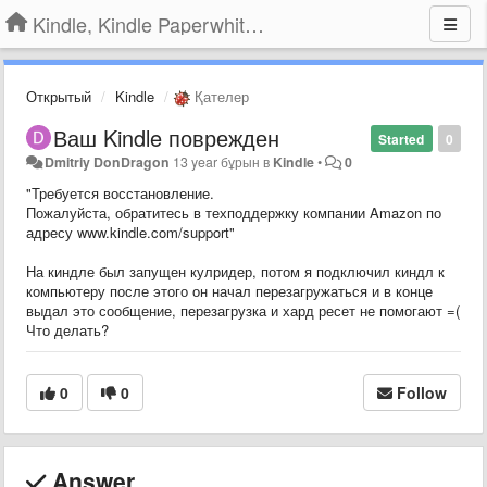
Kindle, Kindle Paperwhite, Kindle Voyage
Открытый
Kindle
Қателер
Ваш Kindle поврежден
Started
0
Dmitriy DonDragon
13 year бұрын
в
Kindle
•
0
​"Требуется восстановление.
Пожалуйста, обратитесь в техподдержку компании Amazon по
адресу www.kindle.com/support"
На киндле был запущен кулридер, потом я подключил киндл к
компьютеру после этого он начал перезагружаться и в конце
выдал это сообщение, перезагрузка и хард ресет не помогают =(
Что делать?
0
0
Follow
Answer