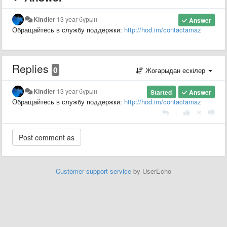
Kindler
13 year бұрын
Answer
Обращайтесь в службу поддержки:
http://hod.im/contactamaz
Replies
0
Жоғарыдан ескілер
Kindler
13 year бұрын
Started
Answer
Обращайтесь в службу поддержки:
http://hod.im/contactamaz
|
Customer support service
by UserEcho