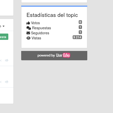
Estadísticas del topic
0
Votos
ro
1
Respuestas
1
Seguidores
esta
9 214
Vistas