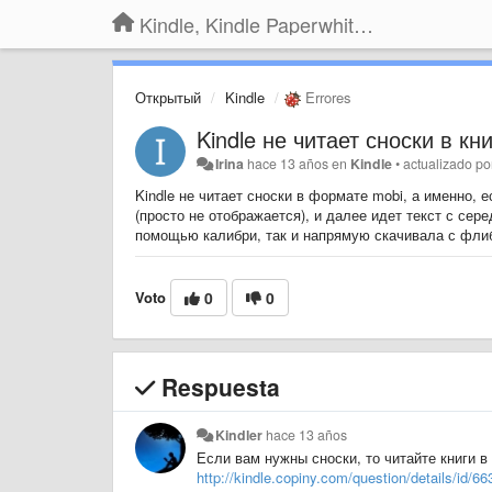
Kindle, Kindle Paperwhite, Kindle Voyage
Открытый
Kindle
Errores
Kindle не читает сноски в к
Irina
hace 13 años
en
Kindle
•
actualizado p
Kindle не читает сноски в формате mobi, а именно, е
(просто не отображается), и далее идет текст с сере
помощью калибри, так и напрямую скачивала с флиб
Voto
0
0
Respuesta
Kindler
hace 13 años
Если вам нужны сноски, то читайте книги 
http://kindle.copiny.com/question/details/id/66