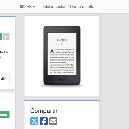
ES
Iniciar sesión / Darse de alta
0
екста
с
uir
Compartir
esta