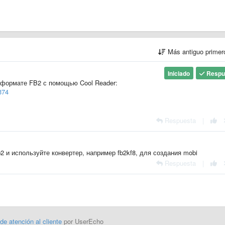
Más antiguo prime
Iniciado
Respu
в формате FB2 с помощью Cool Reader:
374
Respuesta
|
b2 и используйте конвертер, например fb2kf8, для создания mobi
Respuesta
|
 de atención al cliente
por UserEcho