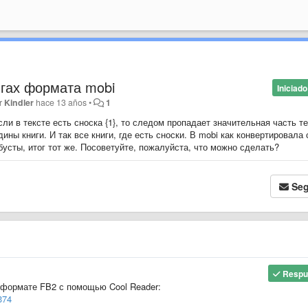
нигах формата mobi
Iniciado
or
Kindler
hace 13 años
•
1
сли в тексте есть сноска {1}, то следом пропадает значительная часть т
дины книги. И так все книги, где есть сноски. В mobi как конвертировала 
усты, итог тот же. Посоветуйте, пожалуйста, что можно сделать?
Seg
Respu
в формате FB2 с помощью Cool Reader:
374