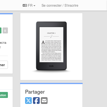
FR
Se connecter / S'inscrire
0
екста
с
ner
Partager
ution