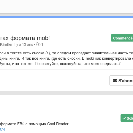
нигах формата mobi
Commencé
r
Kindler
il y a 13 ans
•
1
сли в тексте есть сноска {1}, то следом пропадает значительная часть т
дины книги. И так все книги, где есть сноски. В mobi как конвертировала 
усты, итог тот же. Посоветуйте, пожалуйста, что можно сделать?
S'abon
Sol
в формате FB2 с помощью Cool Reader:
374