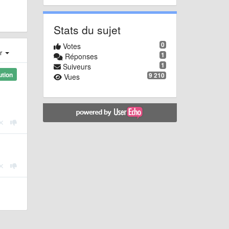
Stats du sujet
0
Votes
er
1
Réponses
1
Suiveurs
ution
9 210
Vues