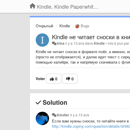
Kindle, Kindle Paperwhite, Kindle Voyage
Открытый
Kindle
Bugs
Kindle не читает сноски в к
Irina
il y a 13 ans
dans
Kindle
•
mis à jour pa
Kindle не читает сноски в формате mobi, а именно, е
(просто не отображается), и далее идет текст с сере
помощью калибри, так и напрямую скачивала с флиб
Voter
0
0
Solution
Kindler
il y a 13 ans
Если вам нужны сноски, то читайте книги 
http://kindle.copiny.com/question/details/id/66