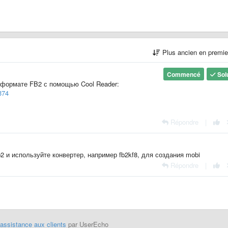
Plus ancien en premi
Commencé
Sol
в формате FB2 с помощью Cool Reader:
374
Répondre
|
b2 и используйте конвертер, например fb2kf8, для создания mobi
Répondre
|
'assistance aux clients
par UserEcho