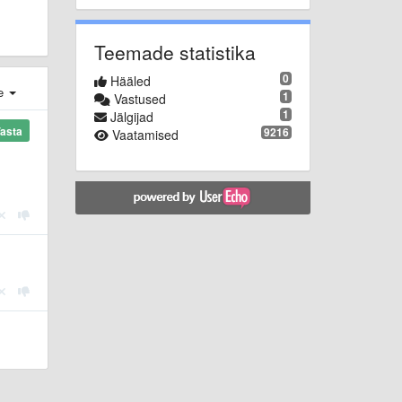
Teemade statistika
0
Hääled
e
1
Vastused
1
Jälgijad
asta
9216
Vaatamised