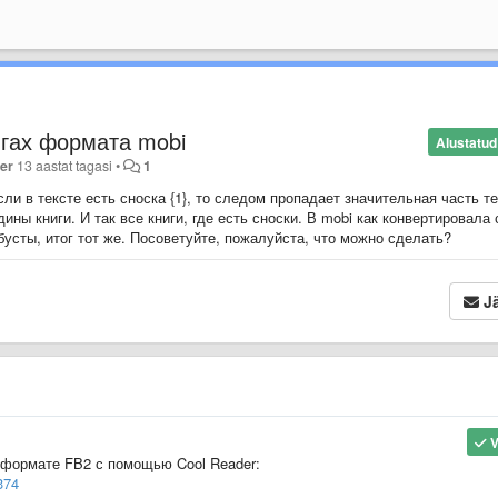
нигах формата mobi
Alustatud
ler
13 aastat tagasi
•
1
сли в тексте есть сноска {1}, то следом пропадает значительная часть т
дины книги. И так все книги, где есть сноски. В mobi как конвертировала 
усты, итог тот же. Посоветуйте, пожалуйста, что можно сделать?
Jä
V
в формате FB2 с помощью Cool Reader:
374