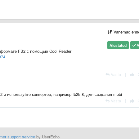
Vanemad enn
Alustatud
V
в формате FB2 с помощью Cool Reader:
374
Vasta
|
b2 и используйте конвертер, например fb2kf8, для создания mobi
Vasta
|
mer support service
by UserEcho