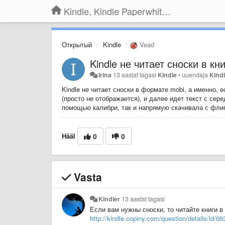
Kindle, Kindle Paperwhite, Kindle Voyage
Открытый
Kindle
Vead
Kindle не читает сноски в к
Irina
13 aastat tagasi
Kindle
•
uuendaja
Kind
Kindle не читает сноски в формате mobi, а именно, е
(просто не отображается), и далее идет текст с сере
помощью калибри, так и напрямую скачивала с флиб
Hääl
0
0
Vasta
Kindler
13 aastat tagasi
Если вам нужны сноски, то читайте книги 
http://kindle.copiny.com/question/details/id/66