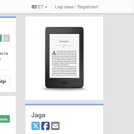
ET
Logi sisse / Registreeri
0
екста
с
lgi
Jaga
asta