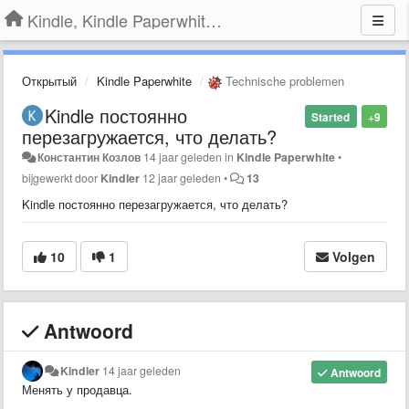
Kindle, Kindle Paperwhite, Kindle Voyage
Открытый
Kindle Paperwhite
Technische problemen
Kindle постоянно
Started
+9
перезагружается, что делать?
Константин Козлов
14 jaar geleden
in
Kindle Paperwhite
•
bijgewerkt door
Kindler
12 jaar geleden
•
13
Kindle постоянно перезагружается, что делать?
10
1
Volgen
Antwoord
Kindler
14 jaar geleden
Antwoord
Менять у продавца.