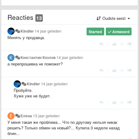
Reacties
13
Oudste eerst
Kindler
14 jaar geleden
Started
Antwoord
Менять у продавца.
|
Константин Козлов
14 jaar geleden
а перепрошивка не поможет?​
|
Kindler
14 jaar geleden
Пробуйте.
Хуже уже не будет.
|
Елена
13 jaar geleden
У меня такая же проблема... Что по другому нельзя никак
решить? Только обмен на новый?... Купила 3 недели назад
блин...