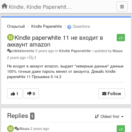
Kindle, Kindle Paperwhite, Kindle Voyage
Открытый
Kindle Paperwhite
Questions
Kindle paperwhite 11 не входит в
+1
аккаунт amazon
nikitatorento
3 years ago
in
Kindle Paperwhite
•
updated by
Маша
2 years ago
•
1
Не входит в аккаунт amazon, выдает "неверные данные" данные
100% точные даже пароль менял от аккаунта. Девайс kindle
paperwhite 11 Прошивка 5.14.3
1
0
Follow
Replies
1
Oldest first
Маша
2 years ago
+1