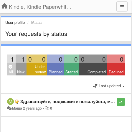
Kindle, Kindle Paperwhite, Kindle Voyage
User profile
Маша
Your requests by status
1
1
0
0
0
0
0
0
0
Under
All
New
review
Planned
Started
Completed
Declined
Last updated
Здравствуйте, подскажите пожалуйста, может вы сталкивались с такой проблемой. Не могу зарегистрировать kindle. При регистрации почты пишет "введенные вами данные не соответствуют учетной записи amazon" хотя все данные ввожу верно (пароль и почту) не знаю
+1
Маша
2 years ago
•
0