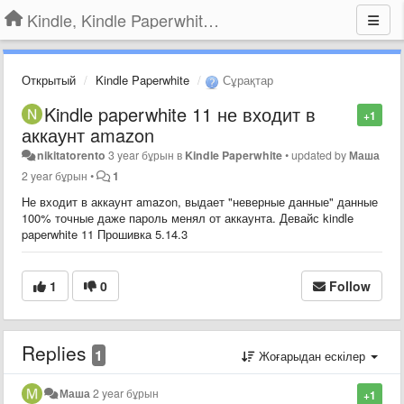
Kindle, Kindle Paperwhite, Kindle Voyage
Открытый
Kindle Paperwhite
Сұрақтар
Kindle paperwhite 11 не входит в
+1
аккаунт amazon
nikitatorento
3 year бұрын
в
Kindle Paperwhite
•
updated by
Маша
2 year бұрын
•
1
Не входит в аккаунт amazon, выдает "неверные данные" данные
100% точные даже пароль менял от аккаунта. Девайс kindle
paperwhite 11 Прошивка 5.14.3
1
0
Follow
Replies
1
Жоғарыдан ескілер
Маша
2 year бұрын
+1